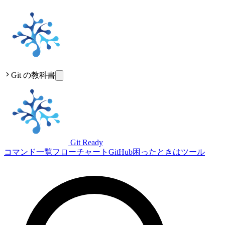
Git の教科書
Git Ready
コマンド一覧
フローチャート
GitHub
困ったときは
ツール