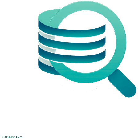
Query Go