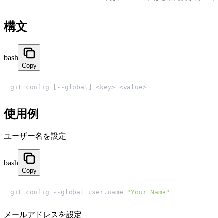
構文
bash
Copy
git config [--global] <key> <value>
使用例
ユーザー名を設定
bash
Copy
git config --global user.name 
"Your Name"
メールアドレスを設定