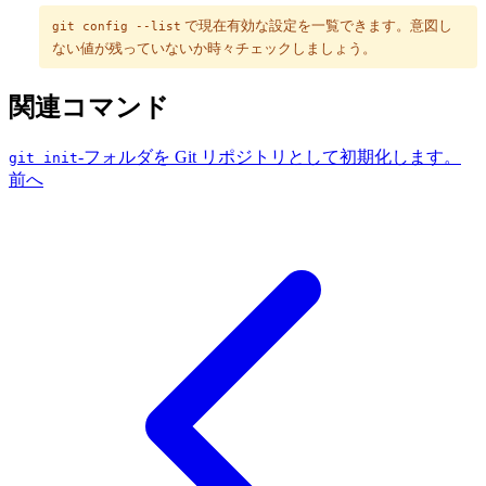
で現在有効な設定を一覧できます。意図し
git config --list
ない値が残っていないか時々チェックしましょう。
関連コマンド
-
フォルダを Git リポジトリとして初期化します。
git
init
前へ