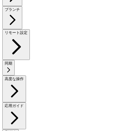
ブランチ
リモート設定
同期
高度な操作
応用ガイド