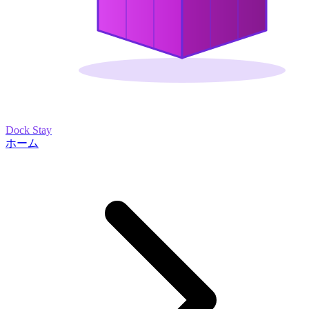
Dock Stay
ホーム