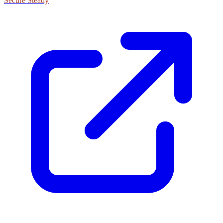
Secure Steady