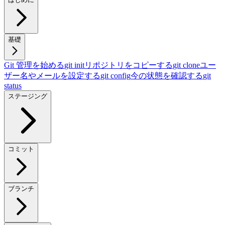
基礎
Git 管理を始める
git init
リポジトリをコピーする
git clone
ユー
ザー名やメールを設定する
git config
今の状態を確認する
git
status
ステージング
コミット
ブランチ