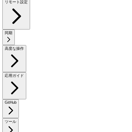
リモート設定
同期
高度な操作
応用ガイド
GitHub
ツール