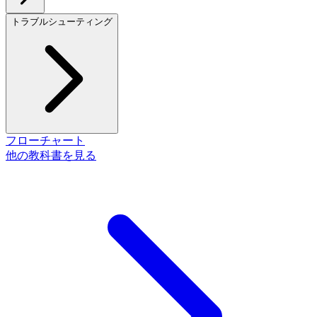
トラブルシューティング
フローチャート
他の教科書を見る