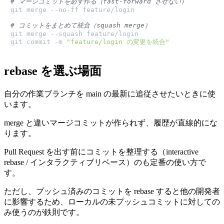
# マージコミットを必ず作る（fast-forward させない）
git merge --no-ff feature/login

# コミットをまとめて統合（squash merge）
git merge --squash feature/login

git commit -m 
"feature/login の変更を統合"
rebase を選ぶ場面
自分の作業ブランチを main の最新に追従させたいときに使
います。
merge と違いマージコミットが作られず、履歴が直線的にな
ります。
Pull Request を出す前にコミットを整理する（interactive
rebase / インタラクティブリベース）のも定番の使い方で
す。
ただし、プッシュ済みのコミットを rebase すると他の開発者
に影響するため、ローカルの未プッシュコミットに対しての
み使うのが鉄則です。