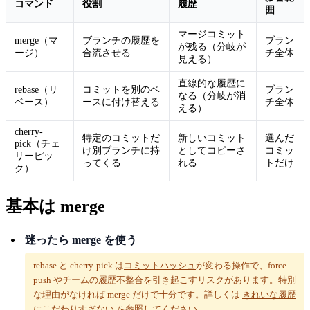
コマンド
役割
履歴
囲
マージコミット
merge（マ
ブランチの履歴を
ブラン
が残る（分岐が
ージ）
合流させる
チ全体
見える）
直線的な履歴に
rebase（リ
コミットを別のベ
ブラン
なる（分岐が消
ベース）
ースに付け替える
チ全体
える）
cherry-
特定のコミットだ
新しいコミット
選んだ
pick（チェ
け別ブランチに持
としてコピーさ
コミッ
リーピッ
ってくる
れる
トだけ
ク）
基本は merge
迷ったら merge を使う
rebase と cherry-pick は
コミットハッシュ
が変わる操作で、force
push やチームの履歴不整合を引き起こすリスクがあります。特別
な理由がなければ merge だけで十分です。詳しくは
きれいな履歴
にこだわりすぎない
を参照してください。