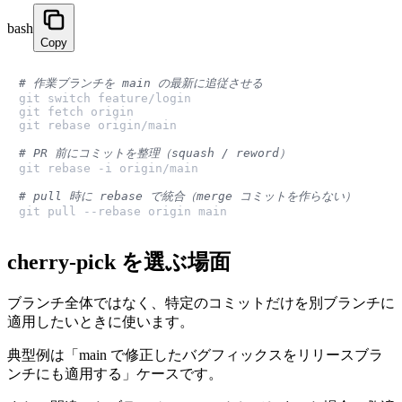
bash
Copy
# 作業ブランチを main の最新に追従させる
git switch feature/login

git fetch origin

git rebase origin/main

# PR 前にコミットを整理（squash / reword）
git rebase -i origin/main

# pull 時に rebase で統合（merge コミットを作らない）
git pull --rebase origin main
cherry-pick を選ぶ場面
ブランチ全体ではなく、特定のコミットだけを別ブランチに
適用したいときに使います。
典型例は「main で修正したバグフィックスをリリースブラ
ンチにも適用する」ケースです。