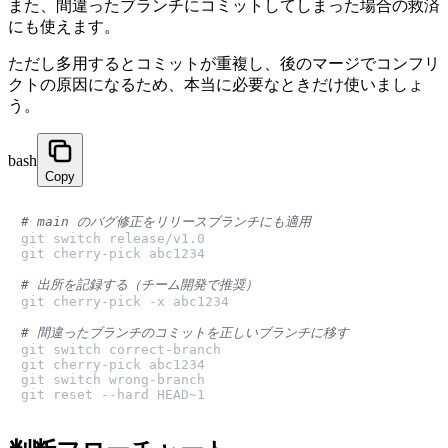
また、間違ったブランチにコミットしてしまった場合の救済
にも使えます。
ただし多用するとコミットが重複し、後のマージでコンフリ
クトの原因になるため、本当に必要なときだけ使いましょ
う。
bash
Copy
# main のバグ修正をリリースブランチにも適用
git switch release/v1.0

git cherry-pick abc1234

# 出所を記録する（チーム開発で推奨）
git cherry-pick -x abc1234

# 間違ったブランチのコミットを正しいブランチに移す
git switch correct-branch

git cherry-pick abc1234

git switch wrong-branch

git reset --hard HEAD~1