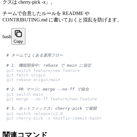
クスは cherry-pick -x」。
チームで合意したルールを README や
CONTRIBUTING.md に書いておくと混乱を防げます。
bash
Copy
# チームでよくある運用フロー
# 1. 機能開発中: rebase で main に追従
git switch feature/new-feature

git fetch origin

git rebase origin/main

# 2. PR マージ: merge --no-ff で統合
git switch main

git merge --no-ff feature/new-feature

# 3. ホットフィックス: cherry-pick で展開
git switch release/v2.0

git cherry-pick -x <hotfix-commit-hash>
関連コマンド